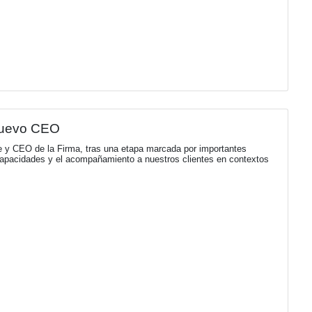
rcio le da la bienvenida a su nuevo so
ón, networking y generación de oportunidades creada por Cl