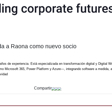
bienvenida a Raona como nuevo so
con más de 20 años de experiencia. Está especializada en trans
Microsoft —como Microsoft 365, Power Platform y Azure—, inte