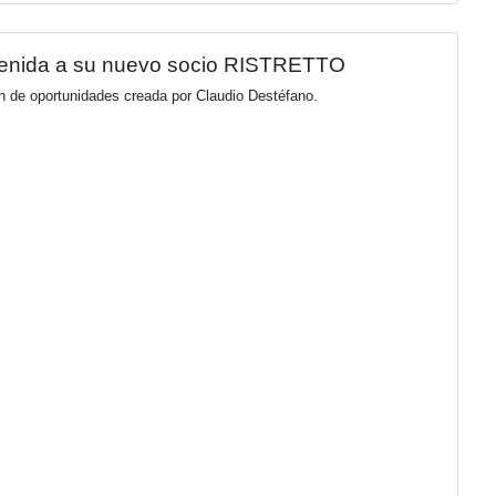
n: Kia Tasman desembarca en Argentina
l de Astara, marca un hito de gran impacto con el lanzamiento 
aldada por más de 50 años de experiencia en el desarrollo de v
barca con tres versiones diseñadas para elevar los estándares