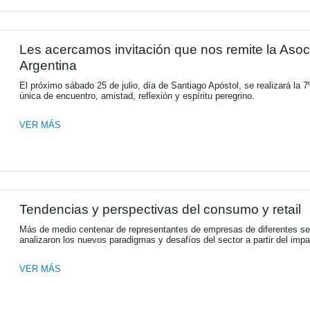
KPMG Argentina anuncia no
A partir del 1 de octubre Néstor García c