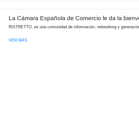
Explorá una nueva dimensió
Kia Argentina, bajo la representación loca
comercial en la historia de la marca. Resp
esta propuesta disruptiva y robusta desem
medianas.
VER MÁS