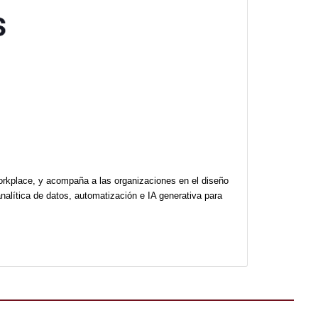
cio
formación digital y Digital Workplace, y acompaña a las organ
grando software a medida, analítica de datos, automatización 