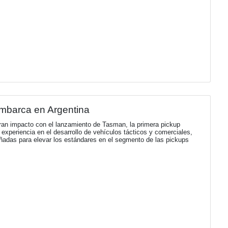
u Informe de Sostenibilidad 2025 y trazó s
ostenibilidad 2025 y establece la hoja de ruta del Plan de Sos
és de una energía segura, confiable y sostenible.