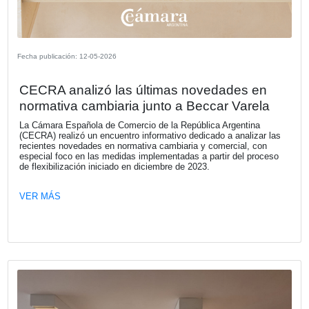
Fecha publicación: 16-06-2026
CECRA Delegación Mar del Plata –
Conferencia “Ley de Modernización La
principales cambios e impacto práctico
relaciones de trabajo”
La Cámara Española de Comercio, Delegación Mar del Pla
a cabo el jueves 11 de junio un desayuno empresarial exc
para socios e invitados especiales, que contó con la dise
del Dr. Álvaro José Galli, Socio del Estudio Beccar Varela
VER MÁS