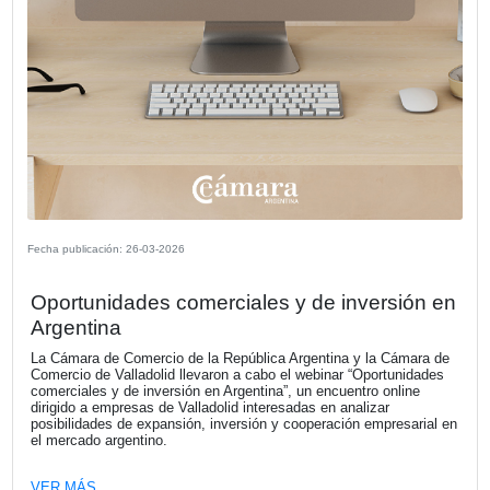
Fecha publicación: 27-03-2026
CECRA Delegación Mar del Plata -
Conferencia Santiago Bulat
La Cámara Española de Comercio de la República Argent
(CECRA), Delegación Mar del Plata, con la colaboración 
la Universidad del CEMA (UCEMA), llevó a cabo el pasad
27 de marzo un desayuno empresarial exclusivo para soc
invitados especiales. En el marco del encuentro, el
economista Santiago Bulat, director de INVECQ Consulto
Económica, brindó una conferencia.
VER MÁS