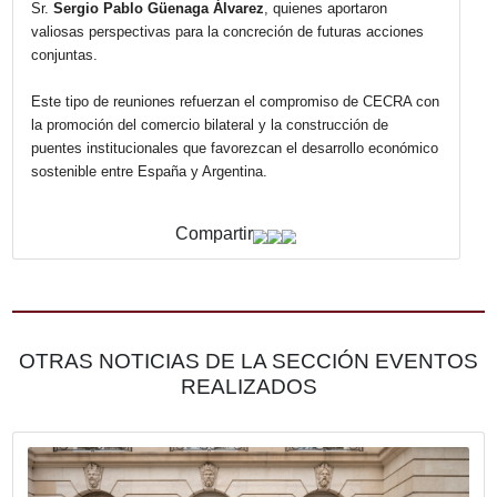
misión comercial inversa hacia Almería, con el objetivo d
promover la internacionalización de empresas argentinas 
facilitar el acceso a nuevos mercados europeos. Esta
propuesta fue recibida con entusiasmo por ambas partes,
quienes coincidieron en la importancia de generar espaci
articulación público-privada que impulsen el comercio exte
la inversión.
Del encuentro participaron también la Directora General de
Cámara de Comercio de Almería, Sra.
María Dolores Ga
Muro
; la Coordinadora de Internacional de dicha institució
Sra.
Inmaculada Jurado
; y el Gerente General de CECR
Sr.
Sergio Pablo Güenaga Álvarez
, quienes aportaron
valiosas perspectivas para la concreción de futuras acci
conjuntas.
Este tipo de reuniones refuerzan el compromiso de CEC