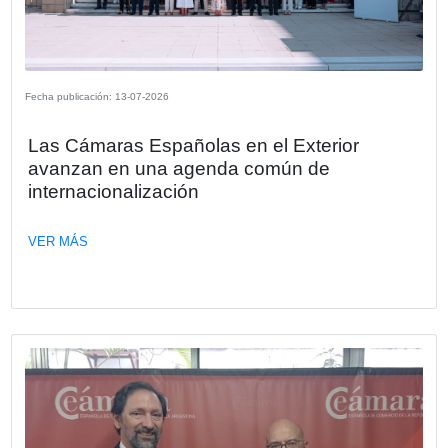
España y Argentina impulsaron un diá
estratégico sobre los desafíos de la
economía global.
La Embajada de España en Argentina acogió el encuentr
“Mercosur y la construcción de alianzas en el nuevo esce
geopolítico”, una jornada dedicada al análisis y al interca
ideas impulsada por la Oficina Económica y Comercial d
en Buenos Aires, en el contexto de la visita oficial al país
Secretaria de Estado de Comercio de España, Amparo L
Senovilla.
VER MÁS